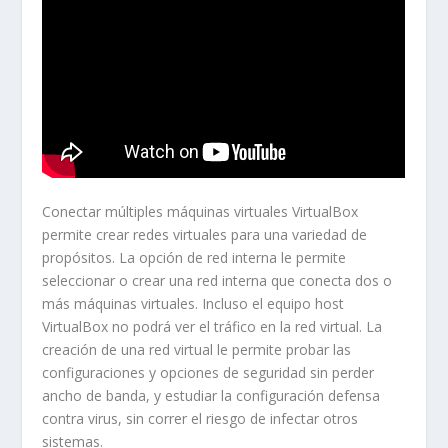
Conectar múltiples máquinas virtuales
VirtualBox
permite crear redes virtuales para una variedad de
propósitos. La opción de red interna le permite
seleccionar o crear una red interna que conecta dos o
más máquinas virtuales. Incluso el equipo host
VirtualBox
no podrá ver el tráfico en la red virtual. La
creación de una red virtual le permite probar las
configuraciones y opciones de seguridad sin perder
ancho de banda, y estudiar la configuración defensa
contra virus, sin correr el riesgo de infectar otros
sistemas.