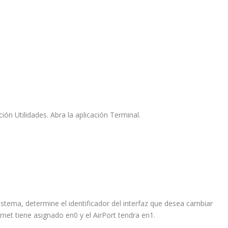
pción
Utilidades
. Abra la aplicación
Terminal
.
stema, determine el identificador del interfaz que desea cambiar
rnet
tiene asignado
en0
y el
AirPort
tendra
en1
.