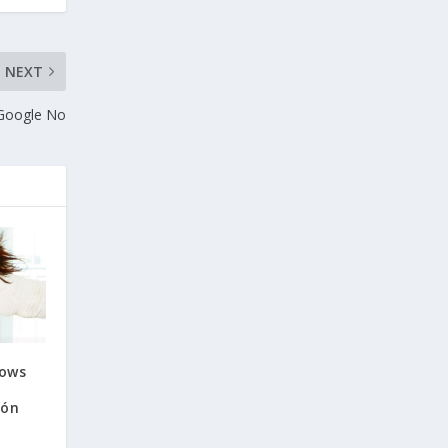
NEXT
 Google No
dows
ión